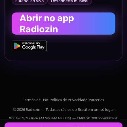
Futebol ao vivo
Descoberta musical
Abrir no app
Radiozin
Termos de Uso
•
Política de Privacidade
•
Parcerias
© 2026 Radiozin — Todas as rádios do Brasil em um só lugar.
W2 TECNOLOGIA EM SISTEMAS LTDA — CNPJ 20.208.555/0001-30