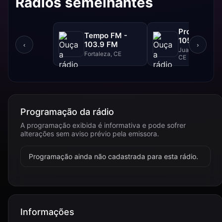
Rádios semelhantes
Progresso F
Tempo FM -
105.1 FM
103.9 FM
‹
›
Juazeiro Do Nor
Fortaleza, CE
CE
Programação da rádio
A programação exibida é informativa e pode sofrer
alterações sem aviso prévio pela emissora.
Programação ainda não cadastrada para esta rádio.
Informações