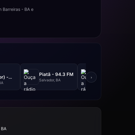
 Barreiras - BA e
Metrópole -
Piatã - 94.3 FM
r) -
101.3 FM
›
Salvador, BA
M
BA
Salvador, BA
, BA