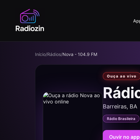
Ap
Início
/
Rádios
/
Nova - 104.9 FM
Ouça ao vivo
Rádi
Barreiras, BA
Rádio Brasileira
Ouvir no app