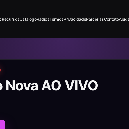
p
Recursos
Catálogo
Rádios
Termos
Privacidade
Parcerias
Contato
Ajud
o Nova AO VIVO