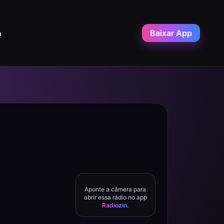
Baixar App
a
Aponte a câmera para
abrir essa rádio no app
Radiozin
.