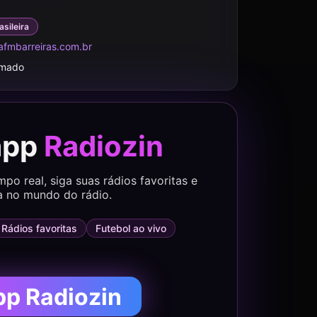
asileira
fmbarreiras.com.br
rmado
app
Radiozin
o real, siga suas rádios favoritas e
a no mundo do rádio.
Rádios favoritas
Futebol ao vivo
pp Radiozin