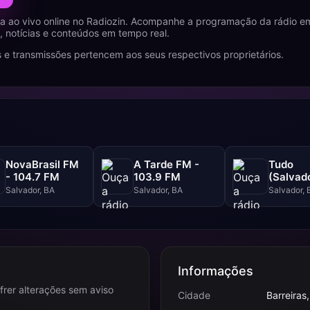
 ao vivo online no Radiozin. Acompanhe a programação da rádio em
 notícias e conteúdos em tempo real.
 e transmissões pertencem aos seus respectivos proprietários.
NovaBrasil FM
A Tarde FM -
Tudo
- 104.7 FM
103.9 FM
(Salvado
102.5 F
Salvador, BA
Salvador, BA
Salvador, 
Informações
frer alterações sem aviso
Cidade
Barreiras