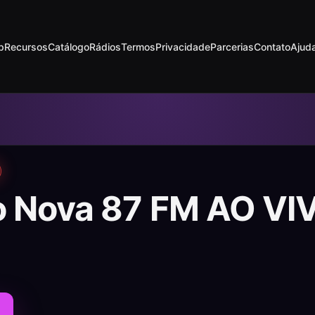
p
Recursos
Catálogo
Rádios
Termos
Privacidade
Parcerias
Contato
Ajud
o Nova 87 FM AO VI