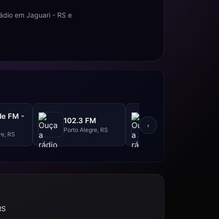
dio em Jaguari - RS e
de FM -
Rádio Grenal -
102.3 FM
95.9 FM
›
Porto Alegre, RS
re, RS
Porto Alegre, RS
RS