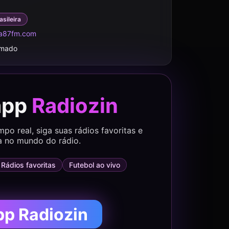
asileira
a87fm.com
rmado
app
Radiozin
o real, siga suas rádios favoritas e
a no mundo do rádio.
Rádios favoritas
Futebol ao vivo
pp Radiozin