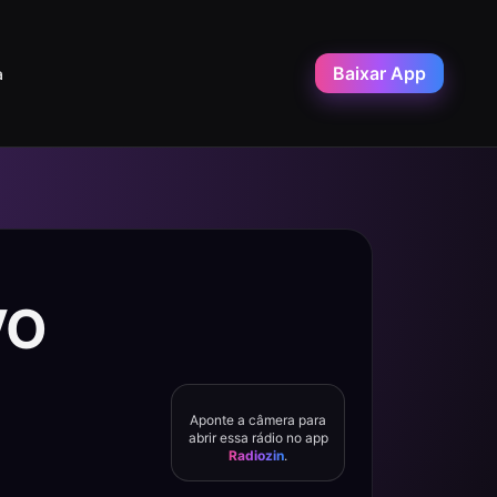
Baixar App
a
VO
Aponte a câmera para
abrir essa rádio no app
Radiozin
.