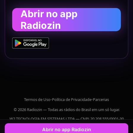
Abrir no app
Radiozin
Termos de Uso
•
Política de Privacidade
•
Parcerias
© 2026 Radiozin — Todas as rádios do Brasil em um só lugar.
W2 TECNOLOGIA EM SISTEMAS LTDA — CNPJ 20.208.555/0001-30
Abrir no app Radiozin