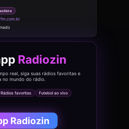
asileira
7fm.com.br
rmado
app
Radiozin
o real, siga suas rádios favoritas e
a no mundo do rádio.
Rádios favoritas
Futebol ao vivo
pp Radiozin