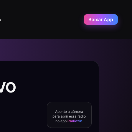
Baixar App
a
IVO
Aponte a câmera
para abrir essa rádio
no app
Radiozin
.