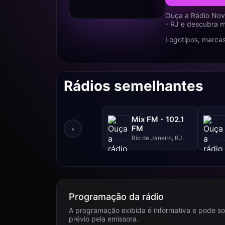
Ouça a Rádio Novo
- RJ e descubra m
Logotipos, marcas
Rádios semelhantes
Mix FM - 102.1
FM
‹
Rio de Janeiro, RJ
Programação da rádio
A programação exibida é informativa e pode so
prévio pela emissora.