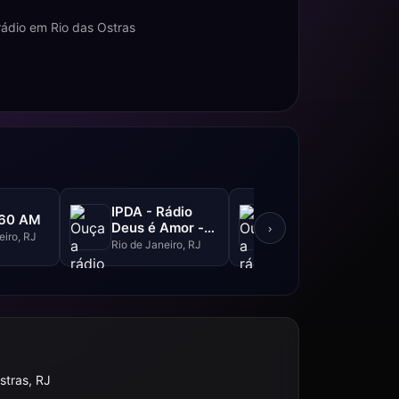
ádio em Rio das Ostras
IPDA - Rádio
Bicuda FM -
860 AM
Deus é Amor -
98.7 FM
›
eiro, RJ
1030 AM
Rio de Janeiro, RJ
Rio de Janeiro, RJ
stras, RJ