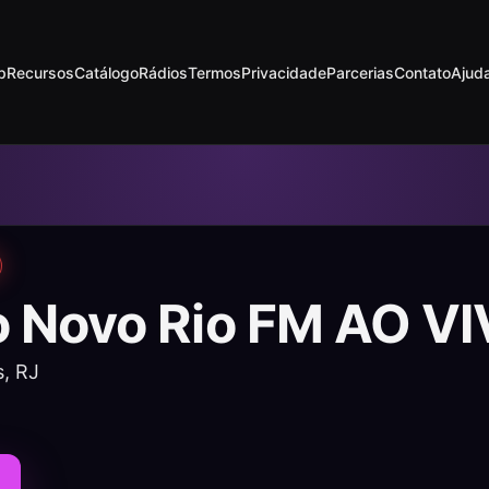
p
Recursos
Catálogo
Rádios
Termos
Privacidade
Parcerias
Contato
Ajud
o Novo Rio FM AO V
s, RJ