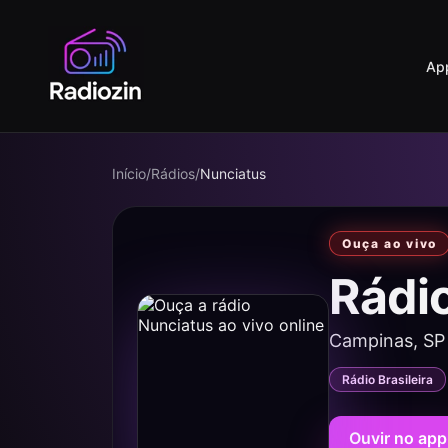
Ap
Início
/
Rádios
/
Nunciatus
Ouça ao vivo
Rádi
Campinas, SP
Rádio Brasileira
Ouvir no app