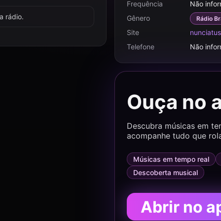
Frequência
Não info
 rádio.
Gênero
Rádio Br
Site
nunciatu
Telefone
Não info
Ouça no 
Descubra músicas em temp
acompanhe tudo que rol
Músicas em tempo real
Descoberta musical
Abrir no a