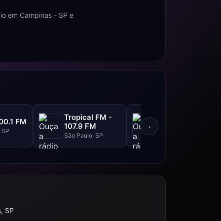
dio em Campinas - SP e
Tropical FM -
Top FM - 104.1
00.1 FM
107.9 FM
FM
›
, SP
São Paulo, SP
São Paulo, SP
, SP