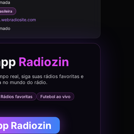
rmada
asileira
s.webradiosite.com
rmado
app
Radiozin
o real, siga suas rádios favoritas e
a no mundo do rádio.
Rádios favoritas
Futebol ao vivo
pp Radiozin