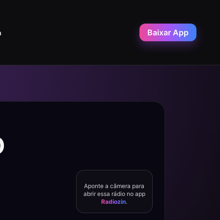
Baixar App
a
O
Aponte a câmera para
abrir essa rádio no app
Radiozin
.