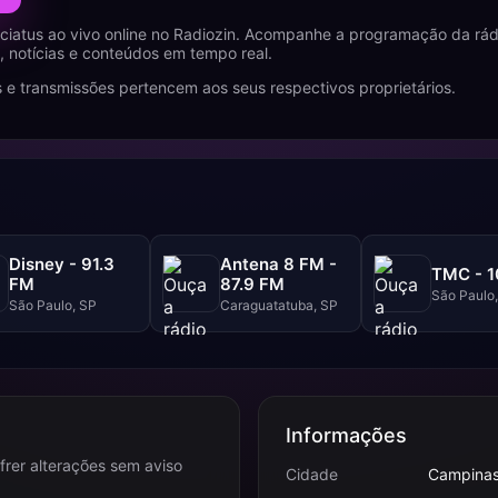
ciatus ao vivo online no Radiozin. Acompanhe a programação da rá
 notícias e conteúdos em tempo real.
 e transmissões pertencem aos seus respectivos proprietários.
Disney - 91.3
Antena 8 FM -
TMC - 1
FM
87.9 FM
São Paulo
São Paulo, SP
Caraguatatuba, SP
Informações
frer alterações sem aviso
Cidade
Campinas