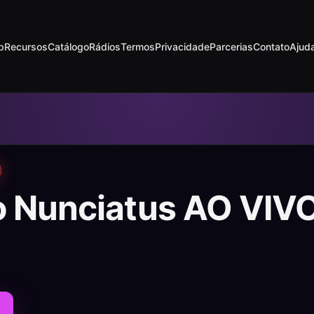
p
Recursos
Catálogo
Rádios
Termos
Privacidade
Parcerias
Contato
Ajud
o Nunciatus AO VIV