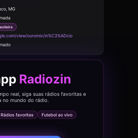
nco, MG
rmada
asileira
ogle.com/view/ouromix/in%C3%ADcio
rmado
app
Radiozin
o real, siga suas rádios favoritas e
a no mundo do rádio.
Rádios favoritas
Futebol ao vivo