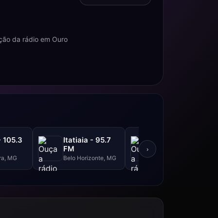
ção da rádio em Ouro
- 105.3
Itatiaia - 95.7
Itatiaia - 610
FM
AM
›
ra, MG
Belo Horizonte, MG
Belo Horizonte, MG