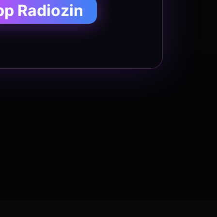
pp Radiozin