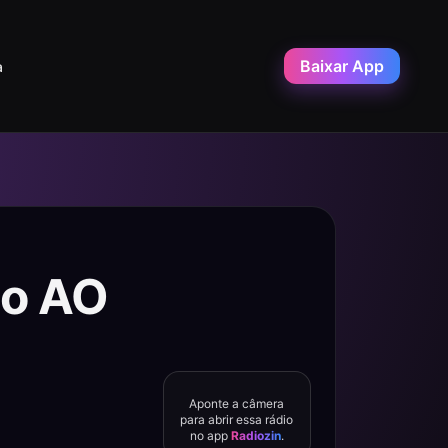
Baixar App
a
io AO
Aponte a câmera
para abrir essa rádio
no app
Radiozin
.