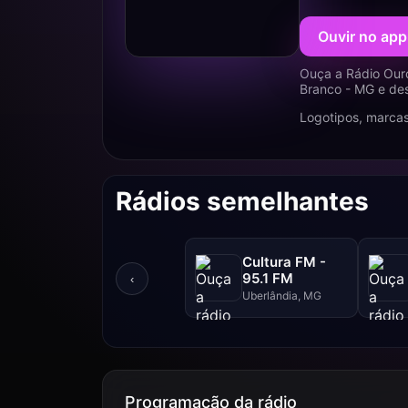
Ouvir no app
Ouça a Rádio Our
Branco - MG e des
Logotipos, marcas
Rádios semelhantes
Cultura FM -
95.1 FM
‹
Uberlândia, MG
Programação da rádio