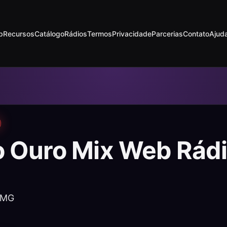
p
Recursos
Catálogo
Rádios
Termos
Privacidade
Parcerias
Contato
Ajud
o Ouro Mix Web Rád
 MG