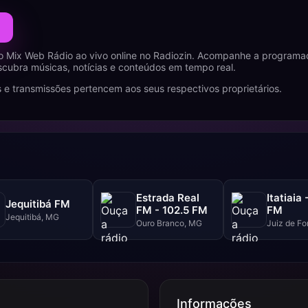
o Mix Web Rádio ao vivo online no Radiozin. Acompanhe a programa
cubra músicas, notícias e conteúdos em tempo real.
 e transmissões pertencem aos seus respectivos proprietários.
Estrada Real
Itatiaia 
Jequitibá FM
FM - 102.5 FM
FM
Jequitibá, MG
Ouro Branco, MG
Juiz de Fo
Informações