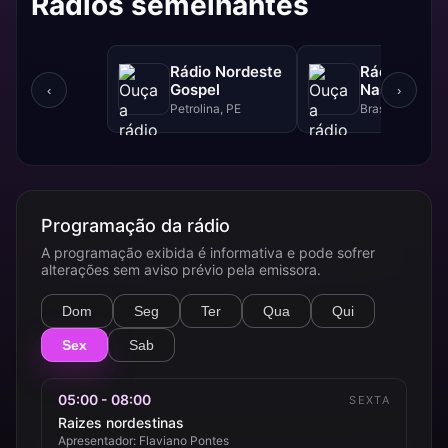
Rádios semelhantes
Rádio Nordeste
Rádio Sol
Gospel
Nascente D
‹
›
Petrolina, PE
Brasília, DF
Programação da rádio
A programação exibida é informativa e pode sofrer
alterações sem aviso prévio pela emissora.
Dom
Seg
Ter
Qua
Qui
Sex
Sab
05:00 - 08:00
SEXTA
Raizes nordestinas
Apresentador: Flaviano Pontes