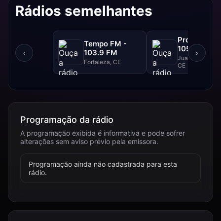
Rádios semelhantes
Progresso F
Tempo FM -
105.1 FM
103.9 FM
‹
›
Juazeiro Do Nor
Fortaleza, CE
CE
Programação da rádio
A programação exibida é informativa e pode sofrer
alterações sem aviso prévio pela emissora.
Programação ainda não cadastrada para esta
rádio.