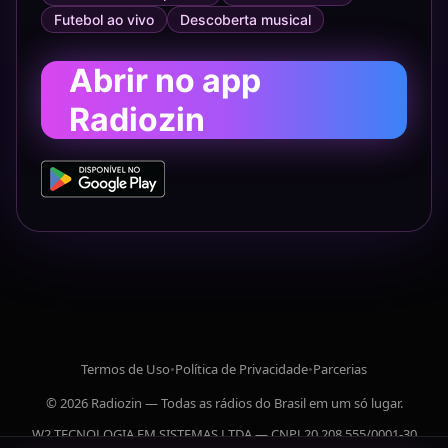
Futebol ao vivo
Descoberta musical
Abrir no app
Radiozin
Termos de Uso
•
Política de Privacidade
•
Parcerias
© 2026 Radiozin — Todas as rádios do Brasil em um só lugar.
W2 TECNOLOGIA EM SISTEMAS LTDA — CNPJ 20.208.555/0001-30