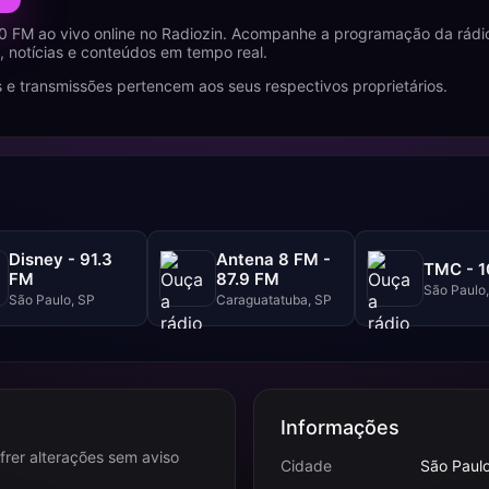
0 FM ao vivo online no Radiozin. Acompanhe a programação da rádi
 notícias e conteúdos em tempo real.
 e transmissões pertencem aos seus respectivos proprietários.
Disney - 91.3
Antena 8 FM -
TMC - 1
FM
87.9 FM
São Paulo
São Paulo, SP
Caraguatatuba, SP
Informações
frer alterações sem aviso
Cidade
São Paulo