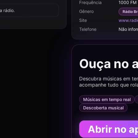
Frequência
1000 FM
 rádio.
Gênero
Rádio Br
Site
www.radi
Telefone
Não info
Ouça no 
Descubra músicas em temp
acompanhe tudo que rol
Músicas em tempo real
Descoberta musical
Abrir no a