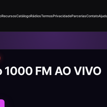
p
Recursos
Catálogo
Rádios
Termos
Privacidade
Parcerias
Contato
Ajud
o 1000 FM AO VIVO