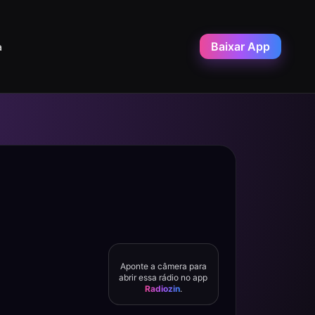
Baixar App
a
Aponte a câmera para
abrir essa rádio no app
Radiozin
.