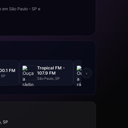
o em São Paulo - SP e
Tropical FM -
Top FM - 104.1
00.1 FM
107.9 FM
FM
›
, SP
São Paulo, SP
São Paulo, SP
, SP