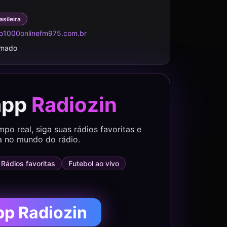
asileira
o1000onlinefm975.com.br
rmado
app
Radiozin
o real, siga suas rádios favoritas e
a no mundo do rádio.
Rádios favoritas
Futebol ao vivo
pp Radiozin