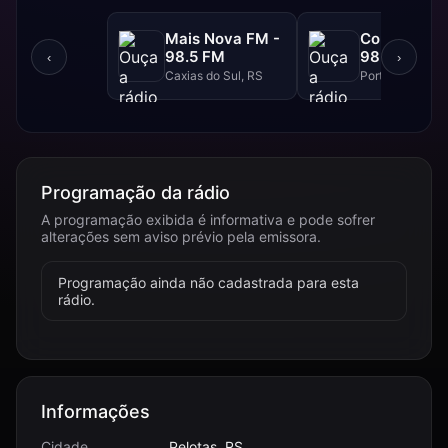
Mais Nova FM -
Continental
98.5 FM
98.3 FM
‹
›
Caxias do Sul, RS
Porto Alegre, R
Programação da rádio
A programação exibida é informativa e pode sofrer
alterações sem aviso prévio pela emissora.
Programação ainda não cadastrada para esta
rádio.
Informações
Cidade
Pelotas, RS