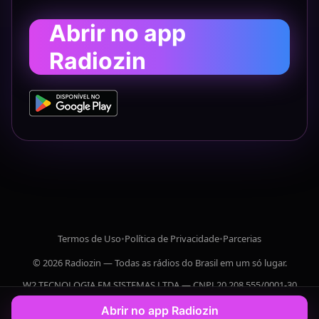
Abrir no app
Radiozin
Termos de Uso
•
Política de Privacidade
•
Parcerias
© 2026 Radiozin — Todas as rádios do Brasil em um só lugar.
W2 TECNOLOGIA EM SISTEMAS LTDA — CNPJ 20.208.555/0001-30
Abrir no app Radiozin