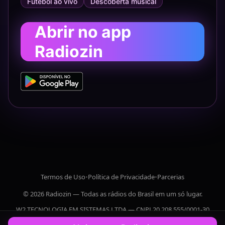
Futebol ao vivo
Descoberta musical
Abrir no app
Radiozin
Termos de Uso
•
Política de Privacidade
•
Parcerias
© 2026 Radiozin — Todas as rádios do Brasil em um só lugar.
W2 TECNOLOGIA EM SISTEMAS LTDA — CNPJ 20.208.555/0001-30