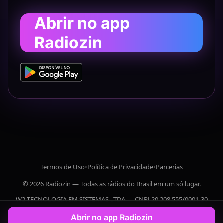
Abrir no app
Radiozin
Termos de Uso
•
Política de Privacidade
•
Parcerias
© 2026 Radiozin — Todas as rádios do Brasil em um só lugar.
W2 TECNOLOGIA EM SISTEMAS LTDA — CNPJ 20.208.555/0001-30
Abrir no app Radiozin