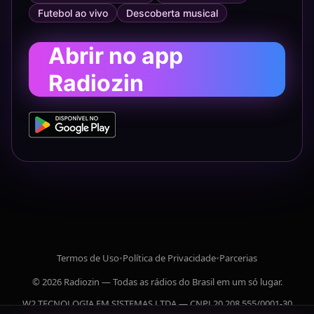
Futebol ao vivo
Descoberta musical
Abrir no app
Radiozin
Termos de Uso
•
Política de Privacidade
•
Parcerias
© 2026 Radiozin — Todas as rádios do Brasil em um só lugar.
W2 TECNOLOGIA EM SISTEMAS LTDA — CNPJ 20.208.555/0001-30