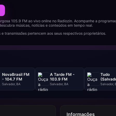
rgosa 105.9 FM ao vivo online no Radiozin. Acompanhe a programa
escubra músicas, notícias e conteúdos em tempo real.
 e transmissões pertencem aos seus respectivos proprietários.
NovaBrasil FM
A Tarde FM -
Tudo
- 104.7 FM
103.9 FM
(Salvado
102.5 F
Salvador, BA
Salvador, BA
Salvador, 
Informações