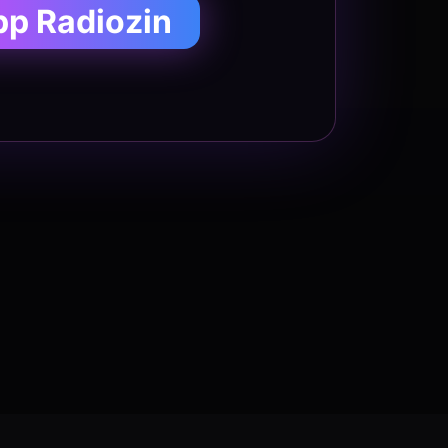
pp Radiozin