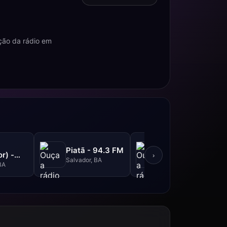
ção da rádio em
Metrópole -
Piatã - 94.3 FM
r) -
101.3 FM
›
Salvador, BA
M
BA
Salvador, BA