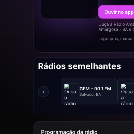
Ouvir no app
Ouça a Rádio Ama
Amargosa - BA e d
Logotipos, marcas
Rádios semelhantes
GFM - 90.1 FM
‹
Salvador, BA
Programação da rádio