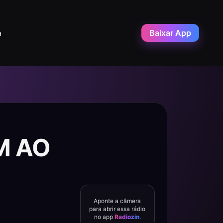
Baixar App
a
M AO
Aponte a câmera
para abrir essa rádio
no app
Radiozin
.