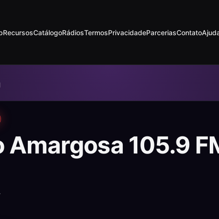
p
Recursos
Catálogo
Rádios
Termos
Privacidade
Parcerias
Contato
Ajud
M
o Amargosa 105.9 F
A