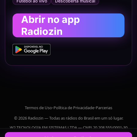
Futebol ao vivo
Descoberta musical
Abrir no app
Radiozin
Termos de Uso
•
Política de Privacidade
•
Parcerias
© 2026 Radiozin — Todas as rádios do Brasil em um só lugar.
W2 TECNOLOGIA EM SISTEMAS LTDA — CNPJ 20.208.555/0001-30