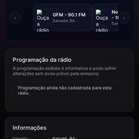
NovaBrasil
GFM - 90.1 FM
- 104.7 FM
‹
›
Salvador, BA
Salvador, BA
Programação da rádio
A programação exibida é informativa e pode sofrer
alterações sem aviso prévio pela emissora.
Programação ainda não cadastrada para esta
rádio.
Informações
Cidade
Itabatã, BA