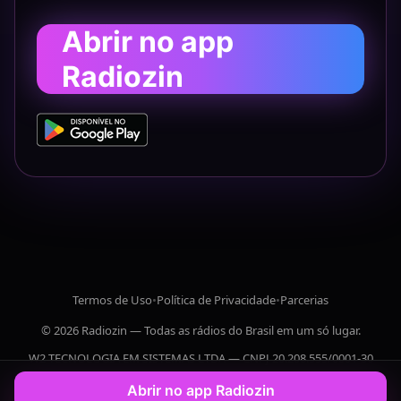
Abrir no app
Radiozin
Termos de Uso
•
Política de Privacidade
•
Parcerias
© 2026 Radiozin — Todas as rádios do Brasil em um só lugar.
W2 TECNOLOGIA EM SISTEMAS LTDA — CNPJ 20.208.555/0001-30
Abrir no app Radiozin