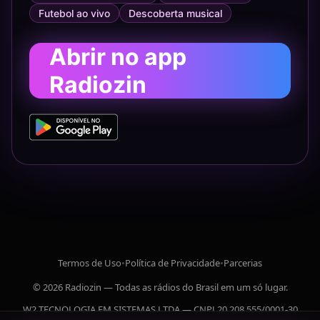
Futebol ao vivo
Descoberta musical
Abrir no app
Radiozin
Termos de Uso
•
Política de Privacidade
•
Parcerias
© 2026 Radiozin — Todas as rádios do Brasil em um só lugar.
W2 TECNOLOGIA EM SISTEMAS LTDA — CNPJ 20.208.555/0001-30