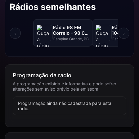
Rádios semelhantes
Rádio 98 FM
Rádio Caturi
Correio - 98.0
104.1 FM
‹
›
FM
Campina Grande, PB
Campina Grand
Programação da rádio
A programação exibida é informativa e pode sofrer
alterações sem aviso prévio pela emissora.
Programação ainda não cadastrada para esta
rádio.