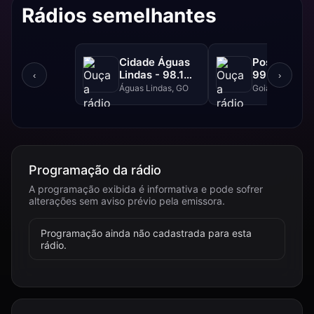
Rádios semelhantes
Cidade Águas
Positiva FM
Lindas - 98.1
99.1 FM
‹
›
FM
Águas Lindas, GO
Goiânia, GO
Programação da rádio
A programação exibida é informativa e pode sofrer
alterações sem aviso prévio pela emissora.
Programação ainda não cadastrada para esta
rádio.