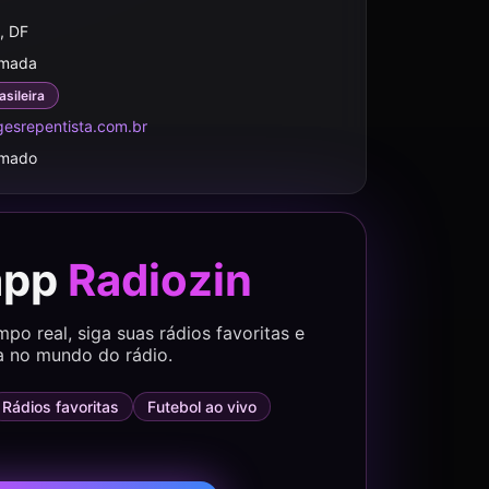
a, DF
rmada
asileira
esrepentista.com.br
rmado
app
Radiozin
o real, siga suas rádios favoritas e
a no mundo do rádio.
Rádios favoritas
Futebol ao vivo