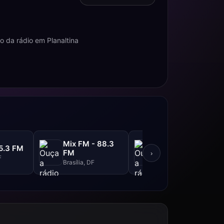
 da rádio em Planaltina
Mix FM - 88.3
Esportes
5.3 FM
FM
Brasília
›
F
Brasília, DF
Brasilia, DF