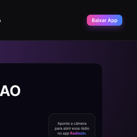
Baixar App
a
 AO
Aponte a câmera
para abrir essa rádio
no app
Radiozin
.