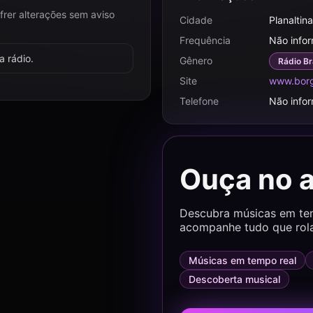
frer alterações sem aviso
Cidade
Planaltin
Frequência
Não info
 rádio.
Gênero
Rádio Br
Site
www.borg
Telefone
Não info
Ouça no 
Descubra músicas em temp
acompanhe tudo que rol
Músicas em tempo real
Descoberta musical