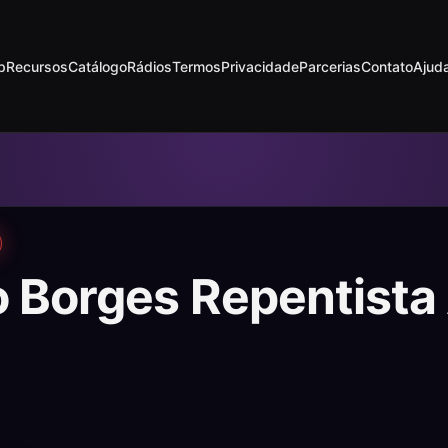
p
Recursos
Catálogo
Rádios
Termos
Privacidade
Parcerias
Contato
Ajud
o Borges Repentista