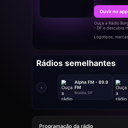
Ouvir no app
Ouça a Rádio Borg
- DF e descubra m
Logotipos, marcas
Rádios semelhantes
Alpha FM - 89.9
FM
‹
Brasília, DF
Programação da rádio