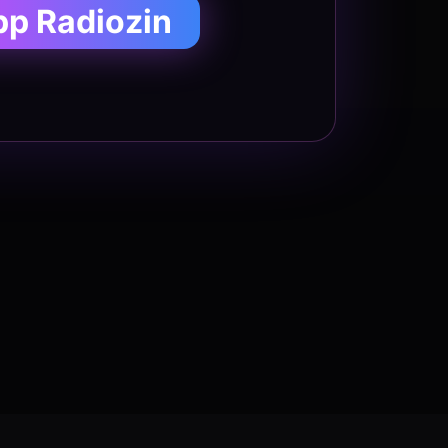
pp Radiozin