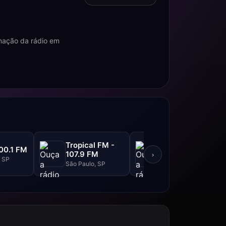
mação da rádio em
Tropical FM -
Top FM - 104.1
00.1 FM
107.9 FM
FM
›
, SP
São Paulo, SP
São Paulo, SP