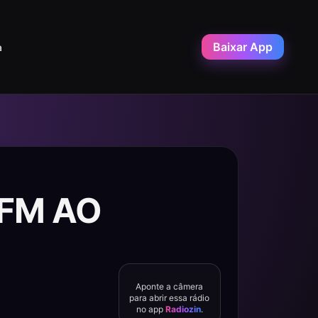
Baixar App
a
 FM AO
Aponte a câmera
para abrir essa rádio
no app
Radiozin
.