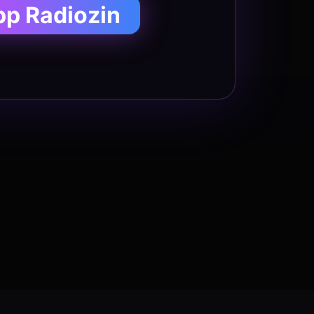
pp Radiozin