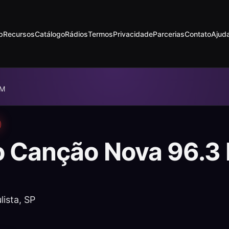
p
Recursos
Catálogo
Rádios
Termos
Privacidade
Parcerias
Contato
Ajud
FM
o Canção Nova 96.3
lista, SP