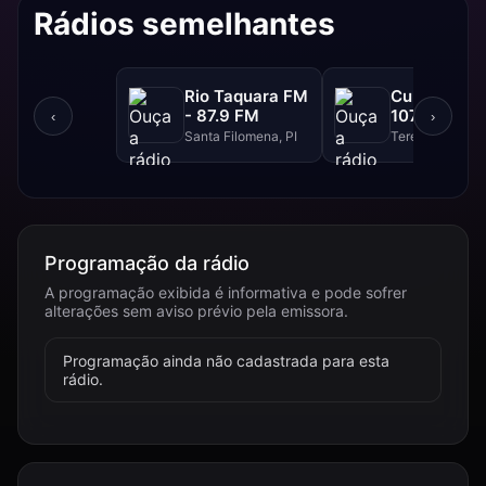
Rádios semelhantes
Rio Taquara FM
Cultura FM 
- 87.9 FM
107.9 FM
‹
›
Santa Filomena, PI
Teresina, PI
Programação da rádio
A programação exibida é informativa e pode sofrer
alterações sem aviso prévio pela emissora.
Programação ainda não cadastrada para esta
rádio.