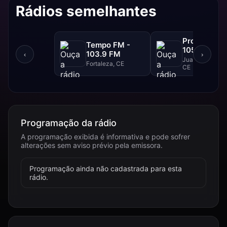
Rádios semelhantes
Progresso F
Tempo FM -
105.1 FM
103.9 FM
‹
›
Juazeiro Do Nor
Fortaleza, CE
CE
Programação da rádio
A programação exibida é informativa e pode sofrer
alterações sem aviso prévio pela emissora.
Programação ainda não cadastrada para esta
rádio.