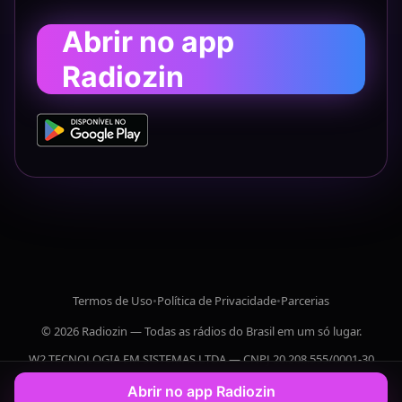
Abrir no app
Radiozin
Termos de Uso
•
Política de Privacidade
•
Parcerias
© 2026 Radiozin — Todas as rádios do Brasil em um só lugar.
W2 TECNOLOGIA EM SISTEMAS LTDA — CNPJ 20.208.555/0001-30
Abrir no app Radiozin