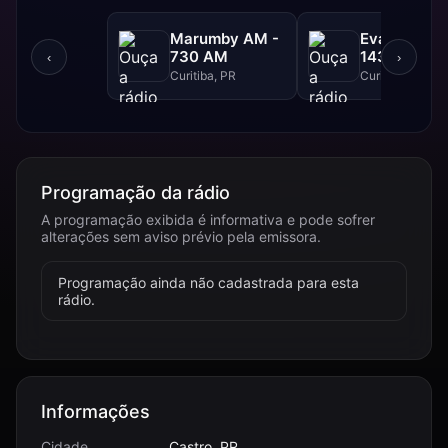
Marumby AM -
Evangelizar
730 AM
1430 AM -
‹
›
1430 AM
Curitiba, PR
Curitiba, PR
Programação da rádio
A programação exibida é informativa e pode sofrer
alterações sem aviso prévio pela emissora.
Programação ainda não cadastrada para esta
rádio.
Informações
Cidade
Castro, PR