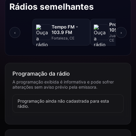
Rádios semelhantes
Progresso F
Tempo FM -
105.1 FM
103.9 FM
‹
›
Juazeiro Do Nor
Fortaleza, CE
CE
Programação da rádio
A programação exibida é informativa e pode sofrer
alterações sem aviso prévio pela emissora.
Programação ainda não cadastrada para esta
rádio.