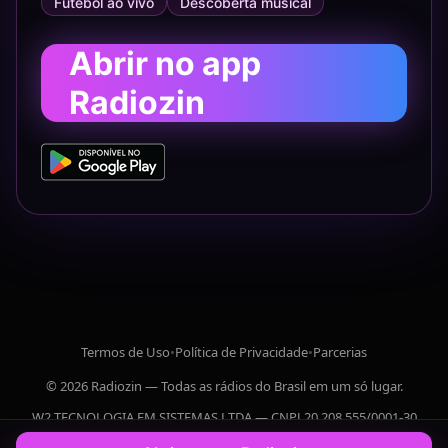
Futebol ao vivo
Descoberta musical
Abrir no app
Radiozin
Termos de Uso
•
Política de Privacidade
•
Parcerias
© 2026 Radiozin — Todas as rádios do Brasil em um só lugar.
W2 TECNOLOGIA EM SISTEMAS LTDA — CNPJ 20.208.555/0001-30