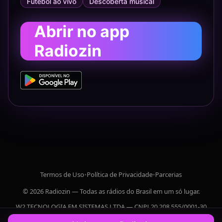
Futebol ao vivo
Descoberta musical
Abrir no app
Radiozin
Termos de Uso
•
Política de Privacidade
•
Parcerias
© 2026 Radiozin — Todas as rádios do Brasil em um só lugar.
W2 TECNOLOGIA EM SISTEMAS LTDA — CNPJ 20.208.555/0001-30