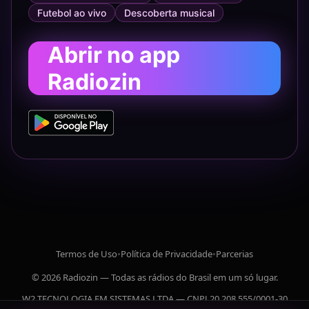
Futebol ao vivo
Descoberta musical
Abrir no app
Radiozin
Termos de Uso
•
Política de Privacidade
•
Parcerias
© 2026 Radiozin — Todas as rádios do Brasil em um só lugar.
W2 TECNOLOGIA EM SISTEMAS LTDA — CNPJ 20.208.555/0001-30