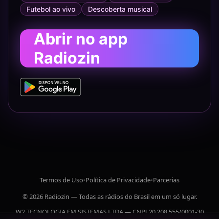
Futebol ao vivo
Descoberta musical
Abrir no app
Radiozin
Termos de Uso
•
Política de Privacidade
•
Parcerias
© 2026 Radiozin — Todas as rádios do Brasil em um só lugar.
W2 TECNOLOGIA EM SISTEMAS LTDA — CNPJ 20.208.555/0001-30