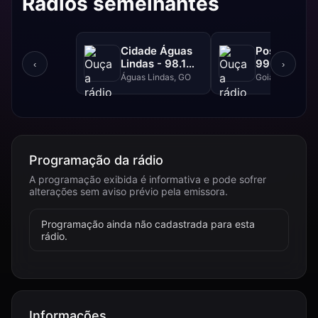
Rádios semelhantes
Cidade Águas
Positiva FM
Lindas - 98.1
99.1 FM
‹
›
FM
Águas Lindas, GO
Goiânia, GO
Programação da rádio
A programação exibida é informativa e pode sofrer
alterações sem aviso prévio pela emissora.
Programação ainda não cadastrada para esta
rádio.
Informações