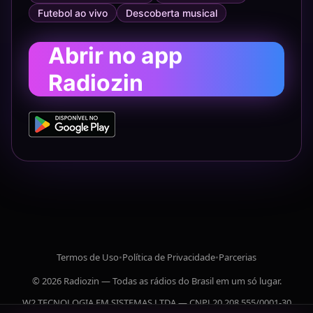
Futebol ao vivo
Descoberta musical
Abrir no app
Radiozin
Termos de Uso
•
Política de Privacidade
•
Parcerias
© 2026 Radiozin — Todas as rádios do Brasil em um só lugar.
W2 TECNOLOGIA EM SISTEMAS LTDA — CNPJ 20.208.555/0001-30