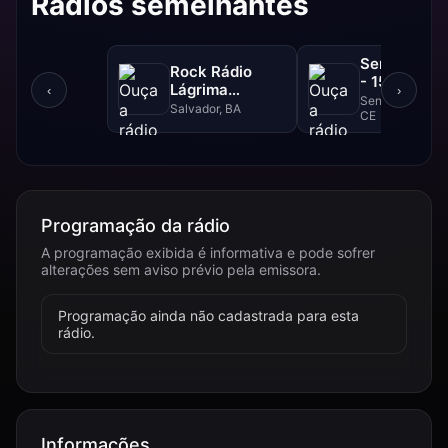
Rádios semelhantes
Sertão Cent
Rock Rádio
- 1570 AM
Lágrima
‹
›
Senador Pompe
Psicodélica
Salvador, BA
CE
Programação da rádio
A programação exibida é informativa e pode sofrer
alterações sem aviso prévio pela emissora.
Programação ainda não cadastrada para esta
rádio.
Informações