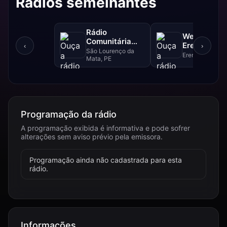
Rádios semelhantes
Rádio
Web Rádio
Comunitária
Ereré Ordin
‹
›
Matriz da Luz
São Lourenço da
Ereré, CE
Mata, PE
Programação da rádio
A programação exibida é informativa e pode sofrer
alterações sem aviso prévio pela emissora.
Programação ainda não cadastrada para esta
rádio.
Informações