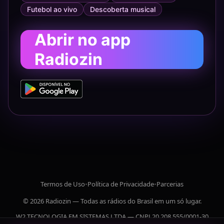
Futebol ao vivo
Descoberta musical
Abrir no app
Radiozin
Termos de Uso
•
Política de Privacidade
•
Parcerias
© 2026 Radiozin — Todas as rádios do Brasil em um só lugar.
W2 TECNOLOGIA EM SISTEMAS LTDA — CNPJ 20.208.555/0001-30