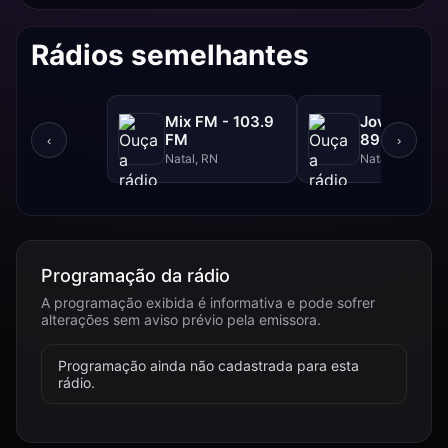
Rádios semelhantes
Mix FM - 103.9
Jovem Pan 
FM
89.9 FM
‹
›
Natal, RN
Natal, RN
Programação da rádio
A programação exibida é informativa e pode sofrer
alterações sem aviso prévio pela emissora.
Programação ainda não cadastrada para esta
rádio.