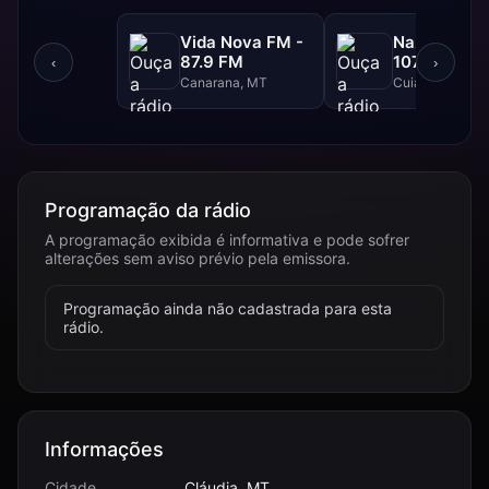
Vida Nova FM -
Nazareno F
87.9 FM
107.9 FM
‹
›
Canarana, MT
Cuiabá, MT
Programação da rádio
A programação exibida é informativa e pode sofrer
alterações sem aviso prévio pela emissora.
Programação ainda não cadastrada para esta
rádio.
Informações
Cidade
Cláudia, MT