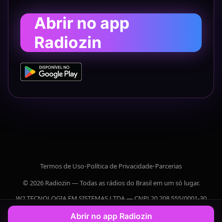
Abrir no app
Radiozin
Termos de Uso
•
Política de Privacidade
•
Parcerias
© 2026 Radiozin — Todas as rádios do Brasil em um só lugar.
W2 TECNOLOGIA EM SISTEMAS LTDA — CNPJ 20.208.555/0001-30
Abrir no app Radiozin