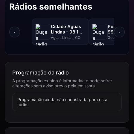
Rádios semelhantes
Cidade Águas
Positiva FM
Lindas - 98.1
99.1 FM
‹
›
FM
Águas Lindas, GO
Goiânia, GO
Programação da rádio
A programação exibida é informativa e pode sofrer
alterações sem aviso prévio pela emissora.
Programação ainda não cadastrada para esta
rádio.