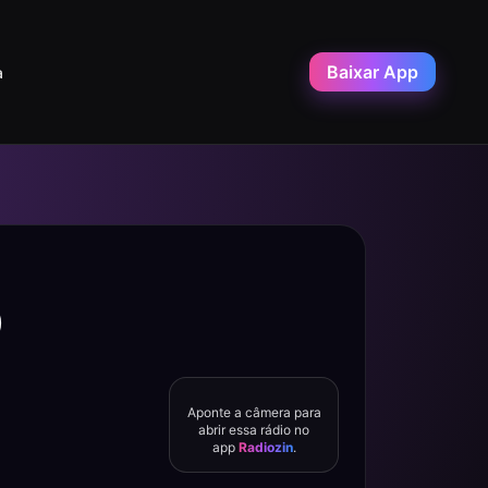
Baixar App
a
O
Aponte a câmera para
abrir essa rádio no
app
Radiozin
.