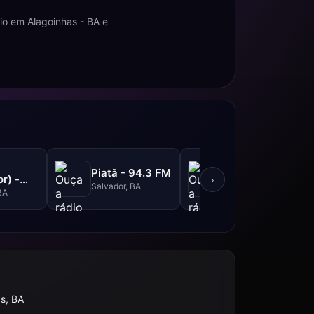
io em Alagoinhas - BA e
Metrópole -
Piatã - 94.3 FM
r) -
101.3 FM
›
Salvador, BA
M
BA
Salvador, BA
s, BA