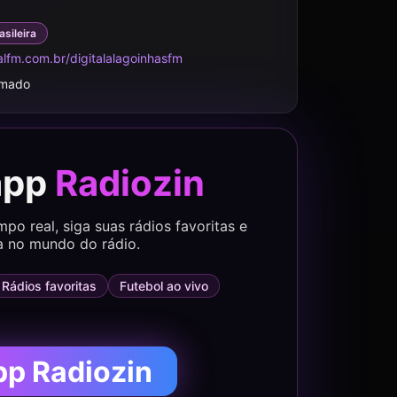
asileira
alfm.com.br/digitalalagoinhasfm
rmado
app
Radiozin
o real, siga suas rádios favoritas e
a no mundo do rádio.
Rádios favoritas
Futebol ao vivo
pp Radiozin