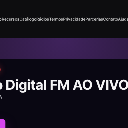
p
Recursos
Catálogo
Rádios
Termos
Privacidade
Parcerias
Contato
Ajud
 Digital FM AO VIV
A