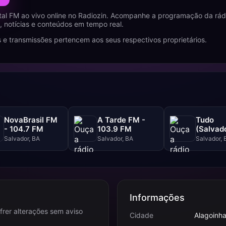
tal FM ao vivo online no Radiozin. Acompanhe a programação da rád
 notícias e conteúdos em tempo real.
 e transmissões pertencem aos seus respectivos proprietários.
NovaBrasil FM
A Tarde FM -
Tudo
- 104.7 FM
103.9 FM
(Salvado
102.5 F
Salvador, BA
Salvador, BA
Salvador, 
Informações
frer alterações sem aviso
Cidade
Alagoinha