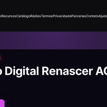
p
Recursos
Catálogo
Rádios
Termos
Privacidade
Parcerias
Contato
Ajud
o Digital Renascer 