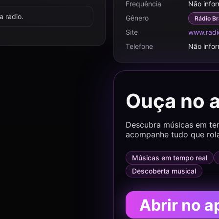
Frequência
Não info
 rádio.
Gênero
Rádio Br
Site
www.radio
Telefone
Não info
Ouça no 
Descubra músicas em temp
acompanhe tudo que rol
Músicas em tempo real
Descoberta musical
Abrir no a