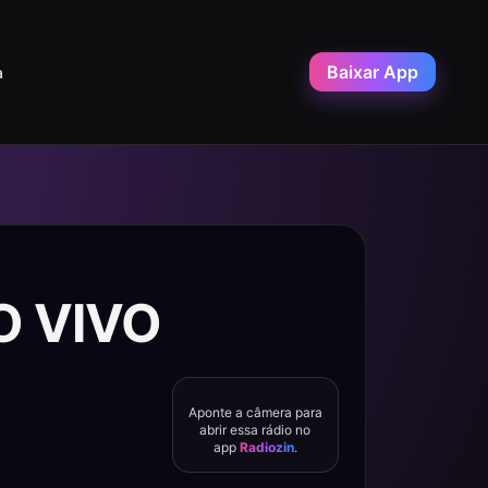
Baixar App
a
AO VIVO
Aponte a câmera para
abrir essa rádio no
app
Radiozin
.