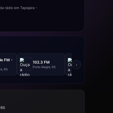
da rádio em Tapejara -
de FM -
Rádio Grenal -
102.3 FM
95.9 FM
›
Porto Alegre, RS
re, RS
Porto Alegre, RS
 RS