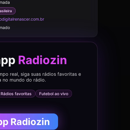
rmada
asileira
digitalrenascer.com.br
rmado
app
Radiozin
o real, siga suas rádios favoritas e
a no mundo do rádio.
Rádios favoritas
Futebol ao vivo
pp Radiozin