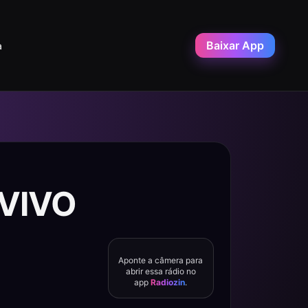
Baixar App
a
 VIVO
Aponte a câmera para
abrir essa rádio no
app
Radiozin
.