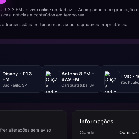
sa 93.3 FM ao vivo online no Radiozin. Acompanhe a programação d
icas, notícias e conteúdos em tempo real.
 e transmissões pertencem aos seus respectivos proprietários.
Disney - 91.3
Antena 8 FM -
TMC - 1
FM
87.9 FM
São Paulo
São Paulo, SP
Caraguatatuba, SP
Informações
frer alterações sem aviso
Cidade
Ourinhos,