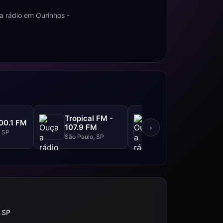
a rádio em Ourinhos -
Tropical FM -
Top FM - 104.1
00.1 FM
107.9 FM
FM
›
, SP
São Paulo, SP
São Paulo, SP
 SP