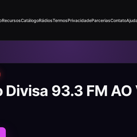
p
Recursos
Catálogo
Rádios
Termos
Privacidade
Parcerias
Contato
Ajud
o Divisa 93.3 FM AO