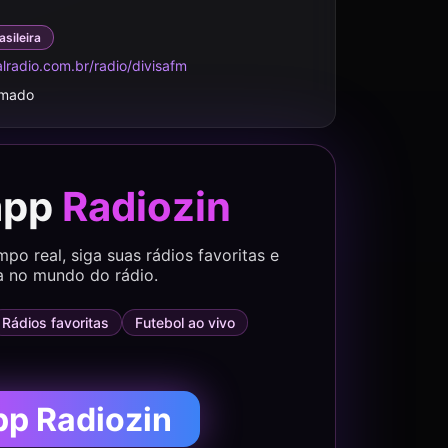
asileira
alradio.com.br/radio/divisafm
rmado
app
Radiozin
o real, siga suas rádios favoritas e
a no mundo do rádio.
Rádios favoritas
Futebol ao vivo
pp Radiozin