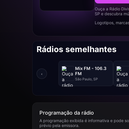
Ouça a Rádio Divi
SP e descubra mús
Logotipos, marcas
Rádios semelhantes
Mix FM - 106.3
FM
‹
São Paulo, SP
Programação da rádio
A programação exibida é informativa e pode so
prévio pela emissora.