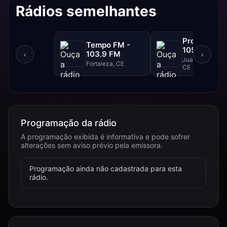
Rádios semelhantes
Progresso F
Tempo FM -
105.1 FM
103.9 FM
‹
›
Juazeiro Do Nor
Fortaleza, CE
CE
Programação da rádio
A programação exibida é informativa e pode sofrer
alterações sem aviso prévio pela emissora.
Programação ainda não cadastrada para esta
rádio.