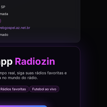
, SP
rmada
ebgospel.az.net.br
rmado
app
Radiozin
o real, siga suas rádios favoritas e
a no mundo do rádio.
Rádios favoritas
Futebol ao vivo