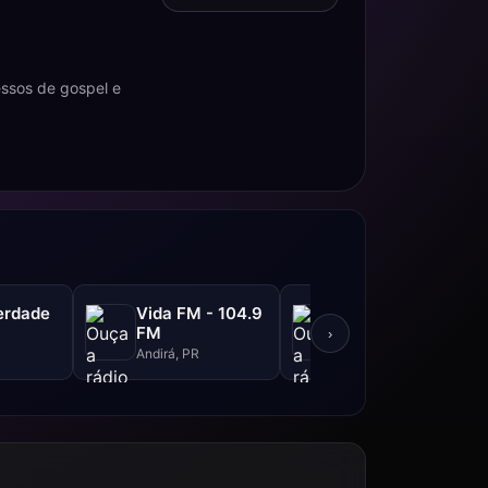
essos de gospel e
erdade
Vida FM - 104.9
Rádio LG
FM
›
São Paulo, SP
Andirá, PR