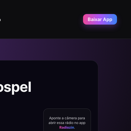
Baixar App
a
ospel
Aponte a câmera para
abrir essa rádio no app
Radiozin
.