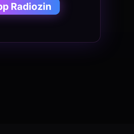
pp Radiozin