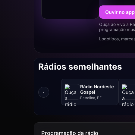
Ouvir no app
Ouça ao vivo a Rá
programação music
Logotipos, marcas
Rádios semelhantes
Rádio Nordeste
Gospel
‹
Petrolina, PE
Programação da rádio