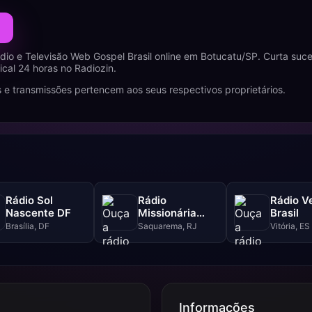
dio e Televisão Web Gospel Brasil online em Botucatu/SP. Curta suc
al 24 horas no Radiozin.
 e transmissões pertencem aos seus respectivos proprietários.
Rádio Sol
Rádio
Rádio V
Nascente DF
Missionária
Brasil
Central Gospel
Brasília, DF
Saquarema, RJ
Vitória, ES
Informações