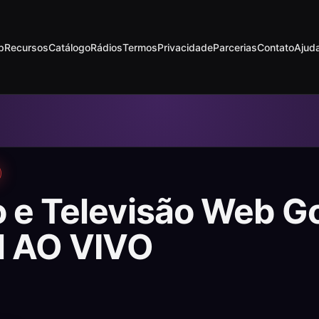
p
Recursos
Catálogo
Rádios
Termos
Privacidade
Parcerias
Contato
Ajud
o e Televisão Web G
il AO VIVO