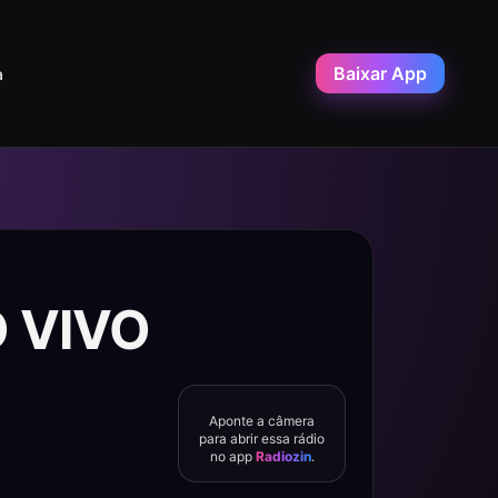
Baixar App
a
O VIVO
Aponte a câmera
para abrir essa rádio
no app
Radiozin
.