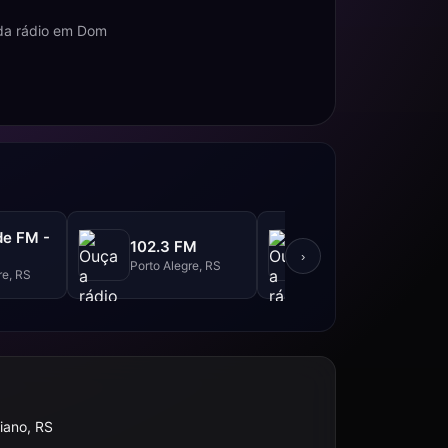
 da rádio em Dom
de FM -
Rádio Grenal -
102.3 FM
95.9 FM
›
Porto Alegre, RS
re, RS
Porto Alegre, RS
iano, RS