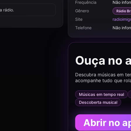
Frequência
Não info
 rádio.
Gênero
Rádio Br
Site
radioimig
Telefone
Não info
Ouça no 
Descubra músicas em temp
acompanhe tudo que rol
Músicas em tempo real
Descoberta musical
Abrir no a