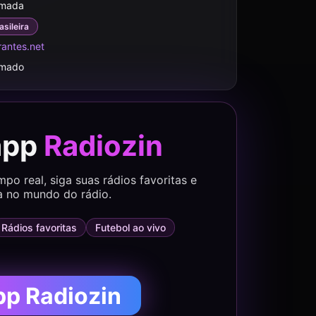
rmada
asileira
rantes.net
rmado
app
Radiozin
o real, siga suas rádios favoritas e
a no mundo do rádio.
Rádios favoritas
Futebol ao vivo
pp Radiozin