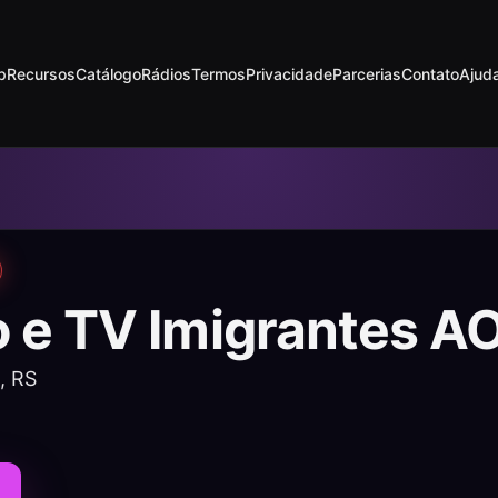
p
Recursos
Catálogo
Rádios
Termos
Privacidade
Parcerias
Contato
Ajud
o e TV Imigrantes A
, RS