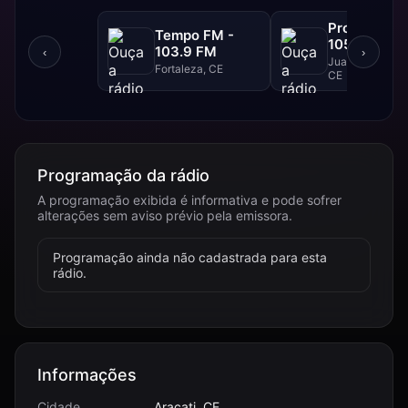
Progresso F
Tempo FM -
105.1 FM
103.9 FM
‹
›
Juazeiro Do Nor
Fortaleza, CE
CE
Programação da rádio
A programação exibida é informativa e pode sofrer
alterações sem aviso prévio pela emissora.
Programação ainda não cadastrada para esta
rádio.
Informações
Cidade
Aracati, CE