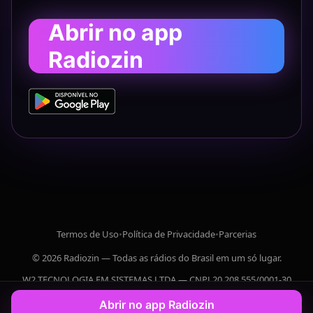
Abrir no app
Radiozin
Termos de Uso
•
Política de Privacidade
•
Parcerias
© 2026 Radiozin — Todas as rádios do Brasil em um só lugar.
W2 TECNOLOGIA EM SISTEMAS LTDA — CNPJ 20.208.555/0001-30
Abrir no app Radiozin