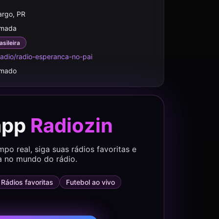
rgo, PR
rmada
asileira
adio/radio-esperanca-no-pai
rmado
app
Radiozin
o real, siga suas rádios favoritas e
a no mundo do rádio.
Rádios favoritas
Futebol ao vivo