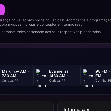
erança no Pai ao vivo online no Radiozin. Acompanhe a programaçã
ubra músicas, notícias e conteúdos em tempo real.
 e transmissões pertencem aos seus respectivos proprietários.
Marumby AM -
Evangelizar
98 FM -
730 AM
1430 AM -
FM
1430 AM
Curitiba, PR
Curitiba, PR
Curitiba, P
Informações