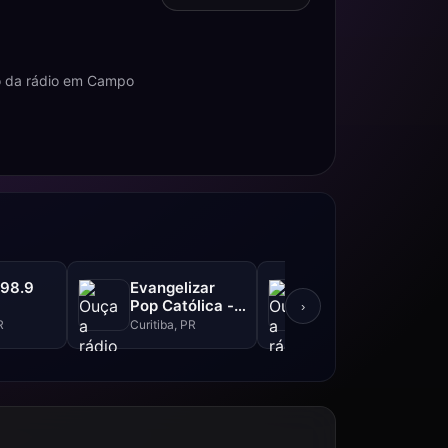
o da rádio em Campo
 98.9
Evangelizar
Caioba FM -
Pop Católica -
102.3 FM
›
99.5 FM
R
Curitiba, PR
Curitiba, PR