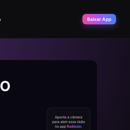
Baixar App
a
AO
Aponte a câmera
para abrir essa rádio
no app
Radiozin
.