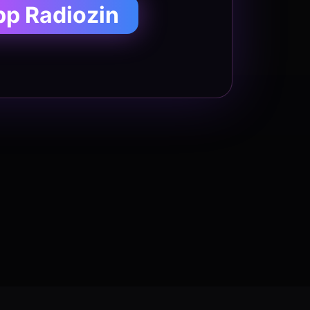
pp Radiozin