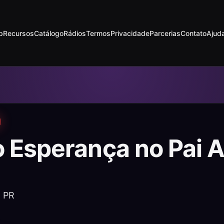
p
Recursos
Catálogo
Rádios
Termos
Privacidade
Parcerias
Contato
Ajud
o Esperança no Pai 
 PR