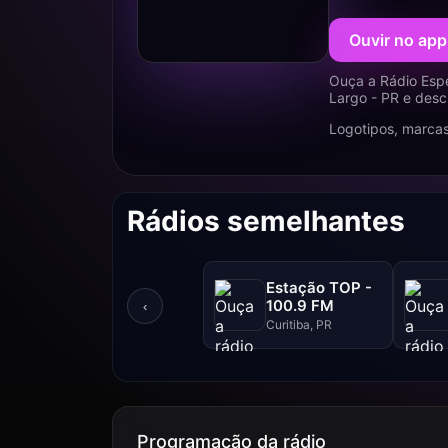
Ouvir no app
Ouça a Rádio Esp
Largo - PR e desc
Logotipos, marcas
Rádios semelhantes
Estação TOP -
100.9 FM
‹
Curitiba, PR
Programação da rádio