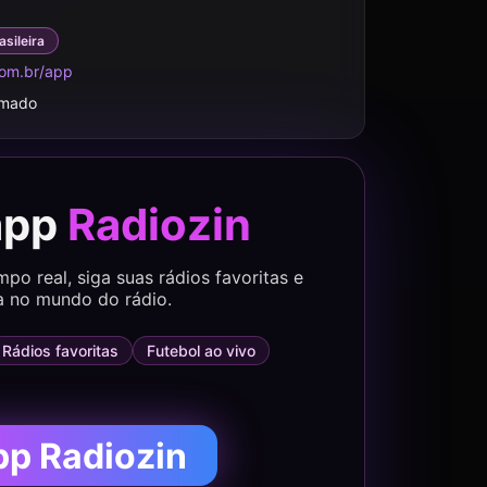
asileira
om.br/app
rmado
app
Radiozin
o real, siga suas rádios favoritas e
a no mundo do rádio.
Rádios favoritas
Futebol ao vivo
pp Radiozin