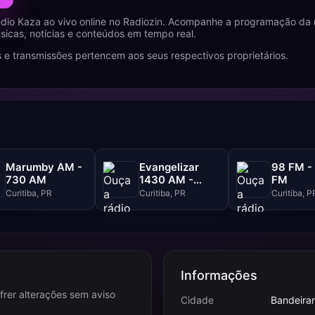
dio Kaza ao vivo online no Radiozin. Acompanhe a programação da 
icas, notícias e conteúdos em tempo real.
 e transmissões pertencem aos seus respectivos proprietários.
Marumby AM -
Evangelizar
98 FM -
730 AM
1430 AM -
FM
1430 AM
Curitiba, PR
Curitiba, PR
Curitiba, P
Informações
frer alterações sem aviso
Cidade
Bandeiran