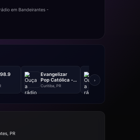
rádio em Bandeirantes -
 98.9
Evangelizar
Caioba FM -
Pop Católica -
102.3 FM
›
99.5 FM
R
Curitiba, PR
Curitiba, PR
tes, PR