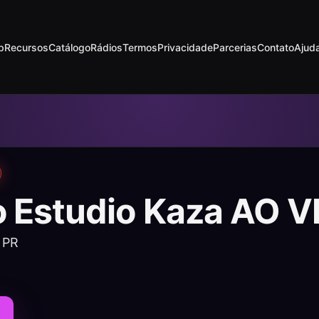
p
Recursos
Catálogo
Rádios
Termos
Privacidade
Parcerias
Contato
Ajud
o Estudio Kaza AO V
 PR