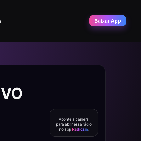
Baixar App
a
IVO
Aponte a câmera
para abrir essa rádio
no app
Radiozin
.