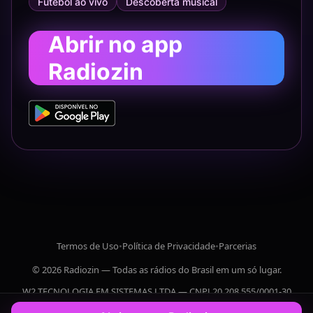
Futebol ao vivo
Descoberta musical
Abrir no app
Radiozin
Termos de Uso
•
Política de Privacidade
•
Parcerias
© 2026 Radiozin — Todas as rádios do Brasil em um só lugar.
W2 TECNOLOGIA EM SISTEMAS LTDA — CNPJ 20.208.555/0001-30