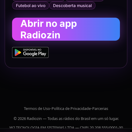
Futebol ao vivo
Descoberta musical
Abrir no app
Radiozin
Termos de Uso
•
Política de Privacidade
•
Parcerias
© 2026 Radiozin — Todas as rádios do Brasil em um só lugar.
W2 TECNOLOGIA EM SISTEMAS LTDA — CNPJ 20.208.555/0001-30