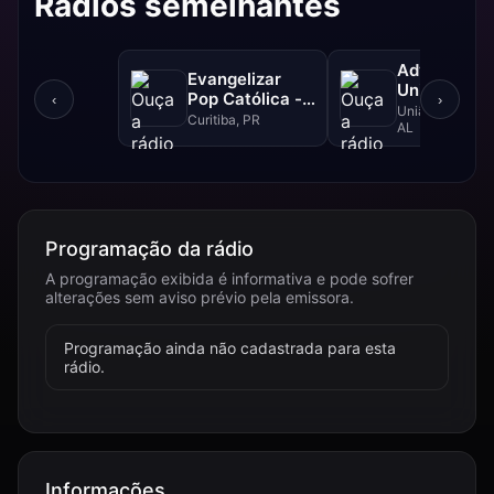
Rádios semelhantes
Adventista
Evangelizar
União Dos
Pop Católica -
‹
›
Palmares
União dos Palm
99.5 FM
Curitiba, PR
AL
Programação da rádio
A programação exibida é informativa e pode sofrer
alterações sem aviso prévio pela emissora.
Programação ainda não cadastrada para esta
rádio.
Informações