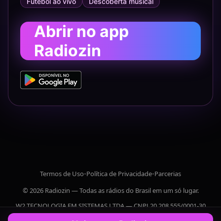
Futebol ao vivo
Descoberta musical
Abrir no app
Radiozin
Termos de Uso
•
Política de Privacidade
•
Parcerias
© 2026 Radiozin — Todas as rádios do Brasil em um só lugar.
W2 TECNOLOGIA EM SISTEMAS LTDA — CNPJ 20.208.555/0001-30