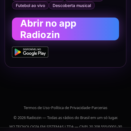
Futebol ao vivo
Descoberta musical
Abrir no app
Radiozin
Termos de Uso
•
Política de Privacidade
•
Parcerias
© 2026 Radiozin — Todas as rádios do Brasil em um só lugar.
W2 TECNOLOGIA EM SISTEMAS LTDA — CNPJ 20.208.555/0001-30